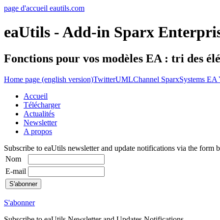
page d'accueil eautils.com
eaUtils - Add-in Sparx Enterpri
Fonctions pour vos modèles EA : tri des élém
Home page (english version)
Twitter
UMLChannel SparxSystems EA 
Accueil
Télécharger
Actualités
Newsletter
A propos
Subscribe to eaUtils newsletter and update notifications via the form 
Nom
E-mail
S'abonner
Subscribe to eaUtils Newsletter and Updates Notifications