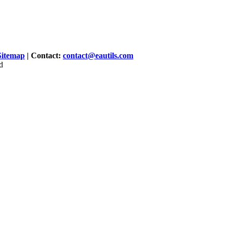
Sitemap
| Contact:
contact@eautils.com
d