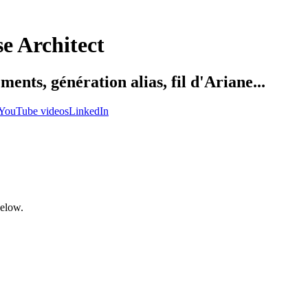
se Architect
ents, génération alias, fil d'Ariane...
YouTube videos
LinkedIn
below.