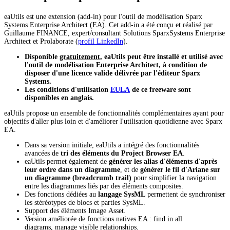
eaUtils est une extension (add-in) pour l'outil de modélisation Sparx
Systems Enterprise Architect (EA). Cet add-in a été conçu et réalisé par
Guillaume FINANCE, expert/consultant Solutions SparxSystems Enterprise
Architect et Prolaborate (
profil LinkedIn
).
Disponible
gratuitement
, eaUtils peut être installé et utilisé avec
l'outil de modélisation
Enterprise Architect, à condition de
disposer d'une licence valide délivrée par l'éditeur Sparx
Systems.
Les conditions d'utilisation
EULA
de ce freeware sont
disponibles en anglais.
eaUtils propose un ensemble de fonctionnalités complémentaires ayant pour
objectifs d'aller plus loin et d'améliorer l'utilisation quotidienne avec Sparx
EA.
Dans sa version initiale, eaUtils a intégré des fonctionnalités
avancées de
tri des éléments du Project Browser EA
.
eaUtils permet également de
générer les alias d'éléments d'après
leur ordre dans un diagramme
, et de
générer le fil d'Ariane sur
un diagramme (breadcrumb trail)
pour simplifier la navigation
entre les diagrammes liés par des éléments composites.
Des fonctions dédiées au
langage SysML
permettent de synchroniser
les stéréotypes de blocs et parties SysML.
Support des éléments Image Asset.
Version améliorée de fonctions natives EA : find in all
diagrams, manage visible relationships.