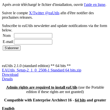
Après avoir téléchargé le fichier d'installation, ouvrir
l'aide en ligne
.
Suivre le compte
X/Twitter @eaUtils
afin d'être notifier des
prochaines releases.
Subscribe to eaUtils newsletter and update notifications via the form
below.
Nom
E-mail
eaUtils 2.1.0 (standard edition) ** 64 bits **
EAUtils_Setup-2_1_0_2508-1 Standard 64 bits.zip
Download
Details
Admin rights are required to install eaUtils
(use the Portable
edition if these rights are not granted)
Compatible with Enterprise Architect 16 -
64 bits
and greater
English