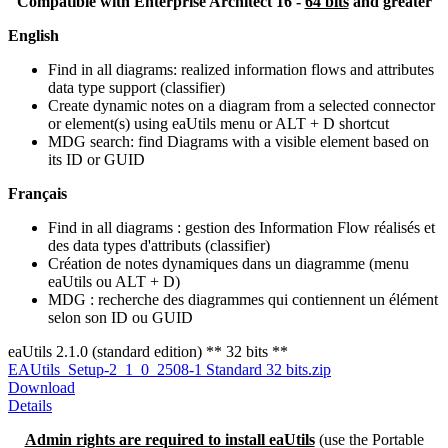
Compatible with Enterprise Architect 16 -
64 bits
and greater
English
Find in all diagrams: realized information flows and attributes
data type support (classifier)
Create dynamic notes on a diagram from a selected connector
or element(s) using eaUtils menu or ALT + D shortcut
MDG search: find Diagrams with a visible element based on
its ID or GUID
Français
Find in all diagrams : gestion des Information Flow réalisés et
des data types d'attributs (classifier)
Création de notes dynamiques dans un diagramme (menu
eaUtils ou ALT + D)
MDG : recherche des diagrammes qui contiennent un élément
selon son ID ou GUID
eaUtils 2.1.0 (standard edition) ** 32 bits **
EAUtils_Setup-2_1_0_2508-1 Standard 32 bits.zip
Download
Details
Admin rights are required to install eaUtils
(use the Portable